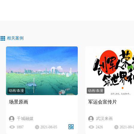
相关案例
动画/条漫
动画/条漫
场景原画
军运会宣传片
千城融媒
武汉来画
1897
2021-08-05
2426
2021-09-